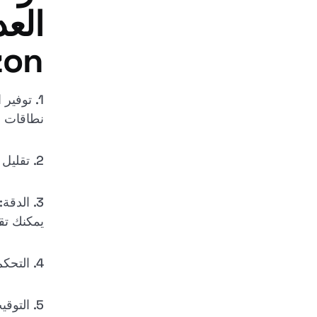
العد
Amazon
1. توفي
نطاقات ال
2. تقليل الأخطاء: تتجنب التسوية الآلية الأخطاء المحتملة التي يمكن أن تحدث عند تعيين الأسعار يدويًا.
3. الدق
يمكنك تق
4. التحكم: لديك سيطرة كاملة على أسعارك حيث يمكنك تحديث أو تغيير ملف CSV المرتبط في أي وقت.
5. التوقيت: من خلال تسوية البيانات، تكون دائمًا على اطلاع دائم وتتبع أسعارك على Amazon و eBay.