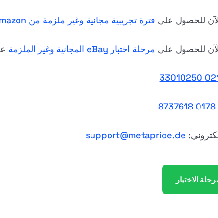
لآن للحصول على
فترة تجريبية مجانية وغير ملزمة من Amazon
لآن للحصول على
مرحلة اختبار eBay المجانية وغير الملزمة
عل
0214 330
0178 8737618
إلكتروني:
support@metaprice.de
رحلة الاختبار