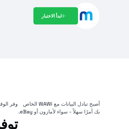
ابدأ الاختبار
أصبح تبادل البيانات مع WAWi الخاص
وفر الوقت
بك أمرًا سهلاً - سواء لأمازون أو eBay.
توفر