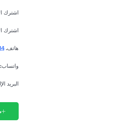
اشترك ا
اشترك ا
هاتف.
10250
واتساب:
البريد ال
م