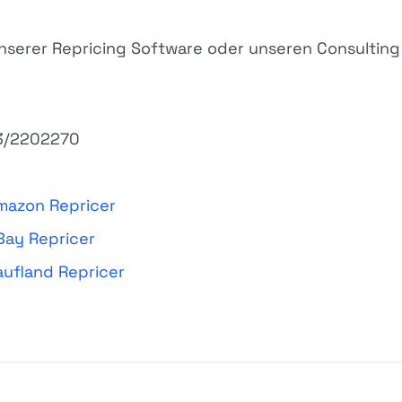
unserer Repricing Software oder unseren Consultin
3/2202270
mazon Repricer
Bay Repricer
aufland Repricer