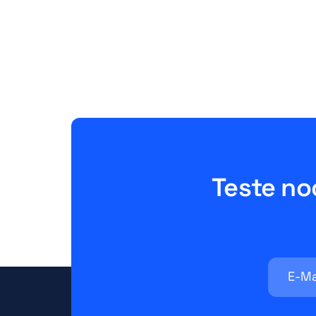
Versandkostenfrei-Grenzen
ab
August 5, 2026
5 Minutne
Teste no