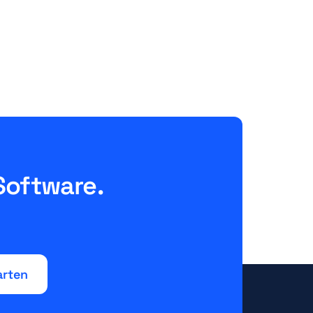
Faktoren entscheiden wirklich
über das hervorgehobene
Angebot
July 14, 2026
10 Minuten
Software.