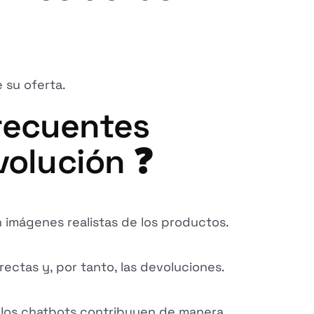
 su oferta.
recuentes
volución ❓
n imágenes realistas de los productos.
ectas y, por tanto, las devoluciones.
 y los chatbots contribuyen de manera