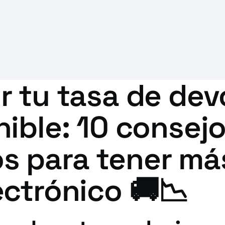
r tu tasa de dev
ible: 10 consej
 para tener más 
ctrónico 🚚📉