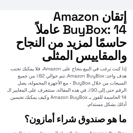
إتقان Amazon
BuyBox: 14 عاملاً
حاسمًا لمزيد من النجاح
والمقاييس المثلى
إذا كنت ترغب في البيع بنجاح على Amazon، فلا يمكنك تجنب
هدف واحد: Amazon BuyBox. تتم حوالي 82٪ من جميع
المبيعات من خلال BuyBox - مع الأجهزة المحمولة، يصل
الرقم حتى إلى 90٪. في هذه المقالة، ستتعرف على المعايير الـ
14 الحاسمة للفوز بـ Amazon BuyBox وكيف يمكنك تحسين
أدائك بشكل مستدام.
ما هو صندوق شراء أمازون؟