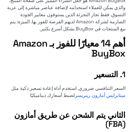
Amazon BuyBox هو حقل الشراء المميز على صفحة المنتج،
والذي يمكن للعملاء استخدامه لإضافة عناصر مباشرة إلى عربة
التسوق. فقط تجار التجزئة الذين يستوفون معايير الجودة
الصارمة لشركة Amazon لديهم الفرصة للفوز بها. الميزة: يتم
بيع المنتجات في BuyBox بشكل أسرع بكثير.
أهم 14 معيارًا للفوز بـ Amazon
BuyBox
1.
التسعير
السعر التنافسي ضروري. استخدم أداة إعادة تسعير ذكية مثل
ميتابرايس أمازون ريبريسر
لضبط أسعارك ديناميكيًا
الثاني
يتم الشحن عن طريق أمازون
(FBA)