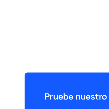
amazon
Amazon Easy Ship Teil 3: KPIs,
Retouren und
Verkäufervorteile
June 26, 2026
10 Minuten
Pruebe nuestro 