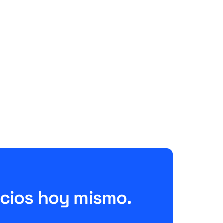
amazon
Amazon Easy Ship Teil 1: Die
Versandlösung für FBM-
Händler einfach erklärt
June 26, 2026
10 Minuten
ecios hoy mismo.
!