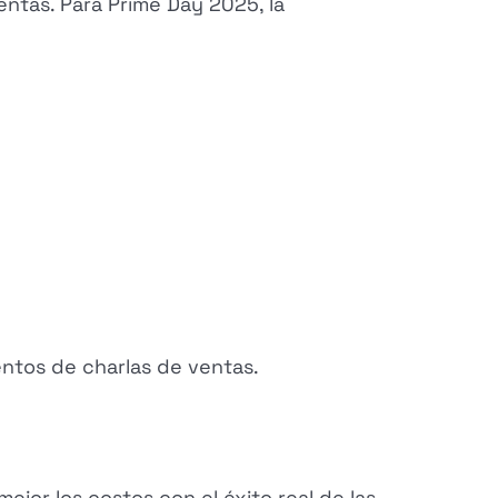
entas. Para Prime Day 2025, la
entos de charlas de ventas.
ejor los costos con el éxito real de las