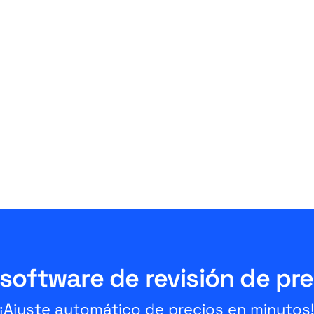
amazon
Amazon Easy Ship Teil 2:
Gebühren und
Voraussetzungen - Das
müssen Händler wissen
July 3, 2026
10 Minuten
software de revisión de pr
¡Ajuste automático de precios en minutos