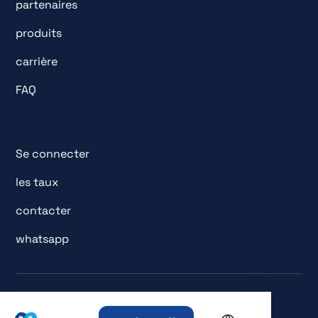
partenaires
produits
carrière
FAQ
Se connecter
les taux
contacter
whatsapp
© Tous droits réservés. metaprice GmbH.