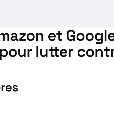
Amazon et Googl
 pour lutter cont
ères