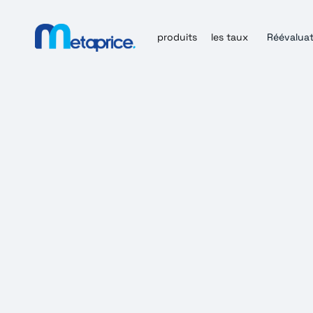
produits
les taux
Réévaluat