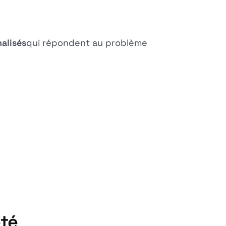
alisés
qui répondent au problème
eté