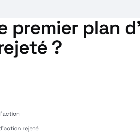
le premier plan d
ejeté ?
d'action
d'action rejeté