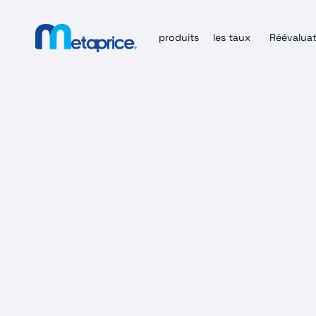
produits
les taux
Réévaluat