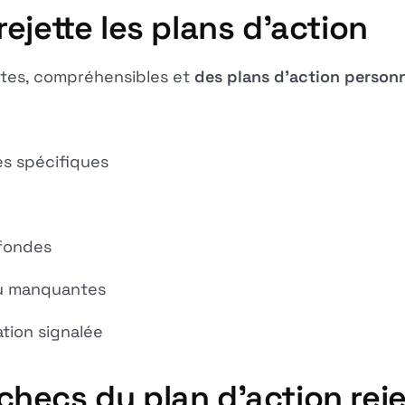
ejette les plans d'action
tes, compréhensibles et
des plans d'action personn
es spécifiques
fondes
ou manquantes
ation signalée
 échecs du plan d'action rej