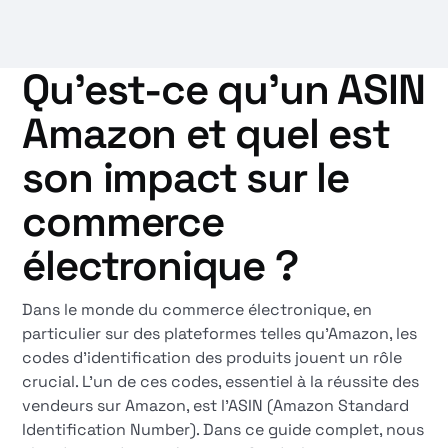
Qu'est-ce qu'un ASIN
Amazon et quel est
son impact sur le
commerce
électronique ?
Dans le monde du commerce électronique, en
particulier sur des plateformes telles qu'Amazon, les
codes d'identification des produits jouent un rôle
crucial. L'un de ces codes, essentiel à la réussite des
vendeurs sur Amazon, est l'ASIN (Amazon Standard
Identification Number). Dans ce guide complet, nous