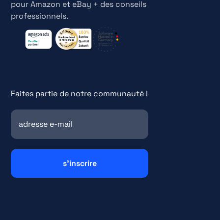
pour Amazon et eBay + des conseils
professionnels.
Faites partie de notre communauté !