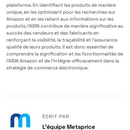
plateforme. En identifiant les produits de manière
unique, en les optimisant pour les recherches sur
Amazon et en les reliant aux informations sur les
produits, l'ASIN contribue de manière significative au
succès des vendeurs et des fabricants en
renforçant la visibilité, la traçabilité et l'assurance
qualité de leurs produits. Il est donc essentiel de
comprendre la signification et les fonctionnalités de
l'ASIN Amazon et de l'intégrer efficacement dans la
stratégie de commerce électronique.
ÉCRIT PAR
L'équipe Metaprice