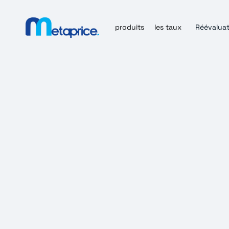
produits
les taux
Réévaluat