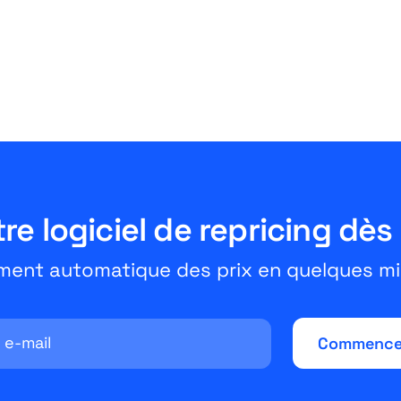
Gebühren und
Voraussetzungen - Das
müssen Händler wissen
July 3, 2026
10 Minuten
e logiciel de repricing dès
ment automatique des prix en quelques mi