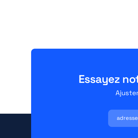
Retouren und
Verkäufervorteile
June 26, 2026
10 Minuten
Essayez notr
Ajuste