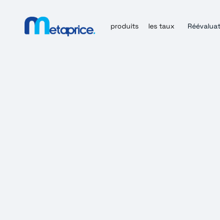
produits
les taux
Réévaluat