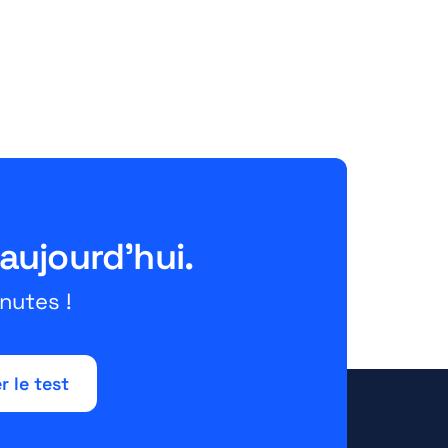
Versandlösung für FBM-
Händler einfach erklärt
June 26, 2026
10 Minuten
 aujourd'hui.
nutes !