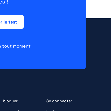
s !
 à tout moment
bloguer
Se connecter