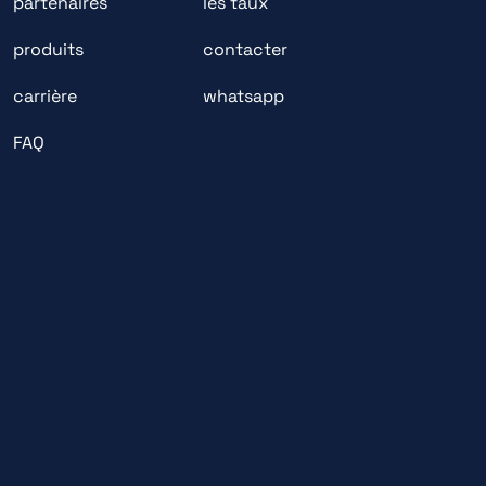
partenaires
les taux
produits
contacter
carrière
whatsapp
FAQ