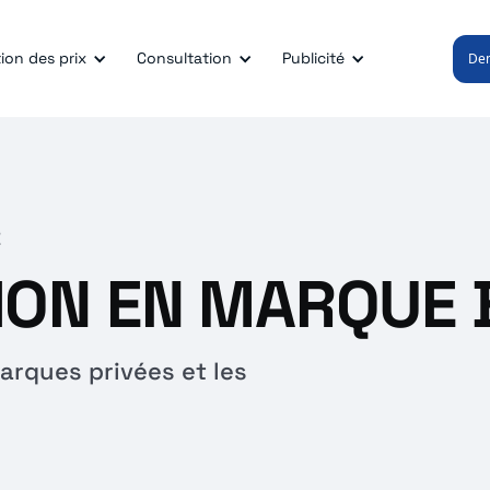
ion des prix
Consultation
Publicité
De
E
TION EN MARQUE
arques privées et les