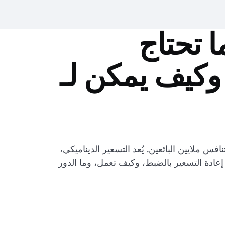
ى Amazon: كل ما تحتاج
 وكيف يمكن لـ
عبر الإنترنت، يعد التسعير أحد أكبر التحديات - خاصة على منصات مثل Amazon، حيث يتنافس ملايين البائعين. يُعد التسعير الديناميكي،
 إعادة التسعير بالضبط، وكيف تعمل، وما الدور