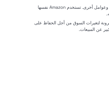
يصف التسعير الديناميكي ممارسة تعديل الأسعار باستمرار بناءً على ظروف السوق والأسعار التنافسية والطلب وعوامل أخرى. تستخدم Amazon نفسها
.
ة بمرونة لتغيرات السوق من أجل الحفاظ على