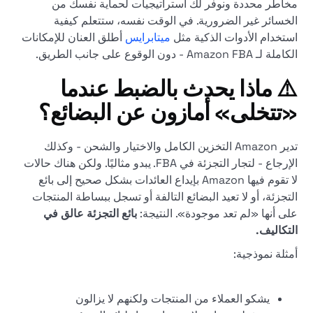
مخاطر محددة ونوفر لك استراتيجيات لحماية نفسك من
الخسائر غير الضرورية. في الوقت نفسه، ستتعلم كيفية
استخدام الأدوات الذكية مثل
ميتابرايس
أطلق العنان للإمكانات
الكاملة لـ Amazon FBA - دون الوقوع على جانب الطريق.
⚠️ ماذا يحدث بالضبط عندما
«تتخلى» أمازون عن البضائع؟
تدير Amazon التخزين الكامل والاختيار والشحن - وكذلك
الإرجاع - لتجار التجزئة في FBA. يبدو مثاليًا. ولكن هناك حالات
لا تقوم فيها Amazon بإيداع العائدات بشكل صحيح إلى بائع
التجزئة، أو لا تعيد البضائع التالفة أو تسجل ببساطة المنتجات
على أنها «لم تعد موجودة». النتيجة:
بائع التجزئة عالق في
التكاليف.
أمثلة نموذجية:
يشكو العملاء من المنتجات ولكنهم لا يزالون