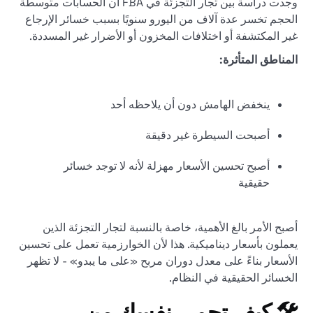
وجدت دراسة بين تجار التجزئة في FBA أن الحسابات متوسطة
الحجم تخسر عدة آلاف من اليورو سنويًا بسبب خسائر الإرجاع
غير المكتشفة أو اختلافات المخزون أو الأضرار غير المسددة.
المناطق المتأثرة:
ينخفض الهامش دون أن يلاحظه أحد
أصبحت السيطرة غير دقيقة
أصبح تحسين الأسعار مهزلة لأنه لا توجد خسائر
حقيقية
أصبح الأمر بالغ الأهمية، خاصة بالنسبة لتجار التجزئة الذين
يعملون بأسعار ديناميكية. هذا لأن الخوارزمية تعمل على تحسين
الأسعار بناءً على معدل دوران مربح «على ما يبدو» - لا تظهر
الخسائر الحقيقية في النظام.
🛠️ كيف تحمي نفسك من