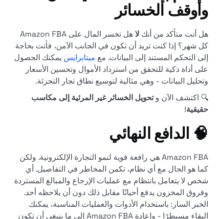
وأوقف الخسائر
هل أنت متأكد من أنك
لا
هل تخسر المال على Amazon FBA
كل شهر؟ إذا كنت تريد أن تكون في الجانب الآمن، فأنت بحاجة
إلى التحكم المستند إلى البيانات. مع
ميتابرايس
يمكنك الحصول
على أداة ذكية للتحقق من استرداد الأموال وتحسين الأسعار
وتحليل البيانات - وهي مثالية لتوسيع نطاق تجار التجزئة.
🔍 اكتشف الآن و
تحويل الخسائر غير المرئية إلى مكاسب
حقيقية
!
🧠 الدافع النهائي
Amazon FBA هي رافعة قوية لنمو التجارة الإلكترونية. ولكن
كما هو الحال مع أي نظام، تكمن المخاطر في التفاصيل. أي
شخص لا يتعامل بانتظام مع عمليات الإرجاع والمبالغ المستردة
وفروق المخزون يدفع أحيانًا مقابل ذلك دون أن يلاحظه أحد.
الخبر السار: باستخدام الأدوات والعمليات المناسبة، يمكنك
البقاء مسيطرًا - وإعادة Amazon FBA إلى ما ينبغي أن تكون