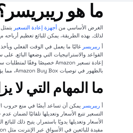
ما هو ريبريسر؟
الغرض الأساسي من
أجهزة إعادة التسعير
يتمثل 
لذلك. بهذه الطريقة، يمكن للبائع تعظيم أرباحه مع
أ
ريبريسر
غالبًا ما يعمل في الوقت الفعلي ويأخذ
القواعد والاستراتيجيات التي وضعها البائع. على
بالظهور في توصيات Amazon Buy Box، مما يؤدي إلى مزيد من الرؤية والمزيد من المبيعات في النهاية.
ما المهام التي لا يز
أ
ريبريسر
يمكن أن تساعد أيضًا في منع حروب الأس
التسعير تتبع الأسعار وتعديلها تلقائيًا لضمان عدم 
الأسعار وتعديلها يدويًا باستمرار. يتيح ذلك للب
مفيدة للبائعين في الأسواق عبر الإنترنت مثل Amazon.