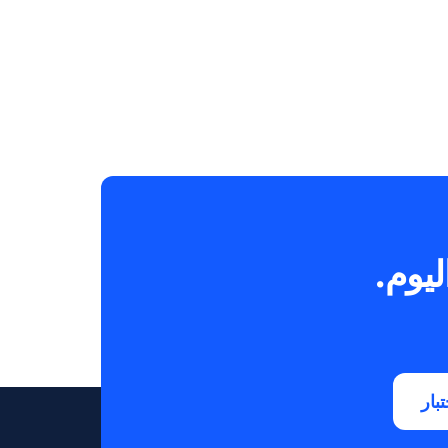
Versandlösung für FBM-
Händler einfach erklärt
10 Minuten
June 26, 202
ليوم.