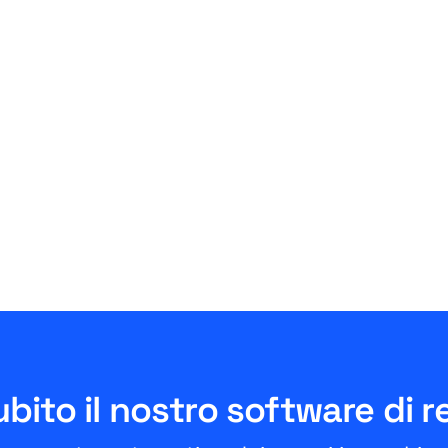
Amazon
Amazon Easy Ship Teil 2:
Gebühren und
Voraussetzungen - Das
müssen Händler wissen
July 3, 2026
10 Minuten
bito il nostro software di r