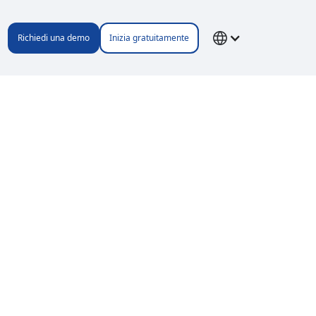
Richiedi una demo
Inizia gratuitamente
 dai nostri
n sintesi.