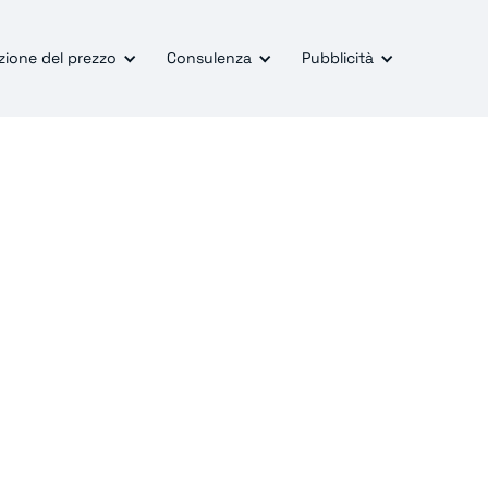
zione del prezzo
Consulenza
Pubblicità
rezioso fornito
esperti.
 articoli su e-commerce, SEO, repricing e pubblicità i