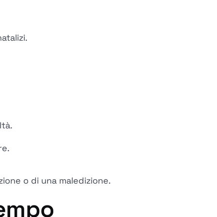
talizi.
ltà.
re.
izione o di una maledizione.
 tempo