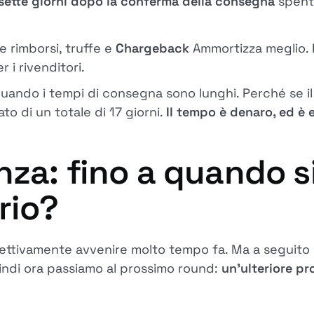
sette giorni dopo la conferma della consegna
spent
 rimborsi, truffe e
Chargeback
Ammortizza meglio. 
 i rivenditori.
uando i tempi di consegna sono lunghi. Perché se i
to di un totale di 17 giorni.
Il tempo è denaro, ed è 
za: fino a quando si 
rio?
fettivamente avvenire molto tempo fa. Ma a seguito 
uindi ora passiamo al prossimo round:
un'ulteriore pr