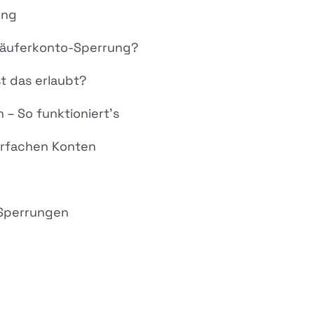
ung
rkäuferkonto-Sperrung?
t das erlaubt?
– So funktioniert’s
hrfachen Konten
 Sperrungen