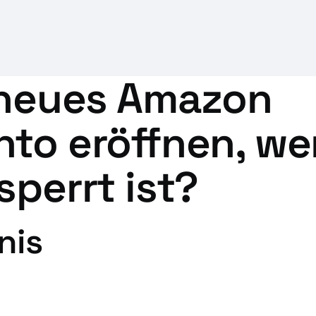
n neues Amazon
nto eröffnen, w
sperrt ist?
nis