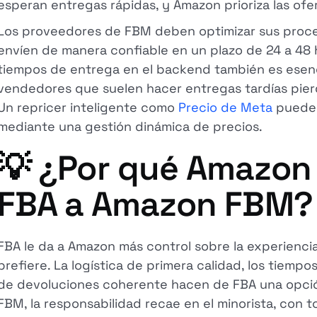
esperan entregas rápidas, y Amazon prioriza las ofe
Los proveedores de FBM deben optimizar sus proces
envíen de manera confiable en un plazo de 24 a 48 h
tiempos de entrega en el backend también es esenc
vendedores que suelen hacer entregas tardías pierd
Un repricer inteligente como
Precio de Meta
puede 
mediante una gestión dinámica de precios.
💡 ¿Por qué Amazon 
FBA a Amazon FBM?
FBA le da a Amazon más control sobre la experiencia 
prefiere. La logística de primera calidad, los tiemp
de devoluciones coherente hacen de FBA una opci
FBM, la responsabilidad recae en el minorista, con t