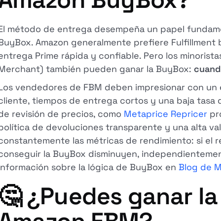
El método de entrega desempeña un papel fundamen
BuyBox. Amazon generalmente prefiere Fulfillment
entrega Prime rápida y confiable. Pero los minorist
Merchant) también pueden ganar la BuyBox:
cuando
Los vendedores de FBM deben impresionar con un ex
cliente, tiempos de entrega cortos y una baja tasa
de revisión de precios, como
Metaprice Repricer
pro
política de devoluciones transparente y una alta va
constantemente las métricas de rendimiento: si el re
conseguir la BuyBox disminuyen, independienteme
información sobre la lógica de BuyBox en
Blog de M
🤔 ¿Puedes ganar l