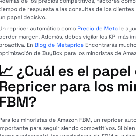
Además de los precios competitivos, factores como el
tiempo de respuesta a las consultas de los cliente
un papel decisivo.
Un repricer automático como
Precio de Meta
le ayud
perder margen. Además, debes vigilar los KPI más i
proactiva. En
Blog de Metaprice
Encontrarás muchos
optimización de BuyBox para los minoristas de Ama
📈 ¿Cuál es el pape
Repricer para los mi
FBM?
Para los minoristas de Amazon FBM, un repricer aut
importante para seguir siendo competitivos. Si bien