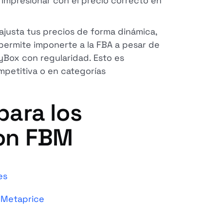
impresionar con el precio correcto en
ajusta tus precios de forma dinámica,
permite imponerte a la FBA a pesar de
yBox con regularidad. Esto es
petitiva o en categorías
para los
on FBM
es
 Metaprice