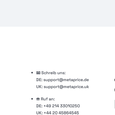
​📧
Schreib uns:
DE: support@metaprice.de
UK: support@metaprice.uk
☎️ Ruf an:
DE: +49 214 33010250
UK: +44 20 45864545