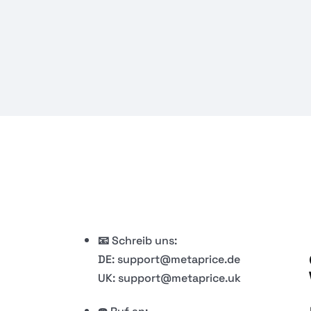
​📧
Schreib uns:
DE: support@metaprice.de
UK: support@metaprice.uk