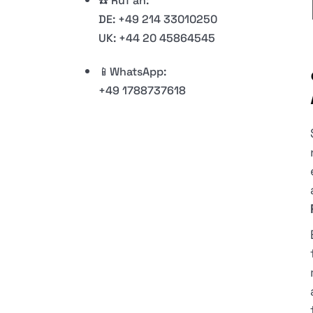
☎️ Ruf an:
DE: +49 214 33010250
UK: +44 20 45864545
📱WhatsApp:
+49 1788737618