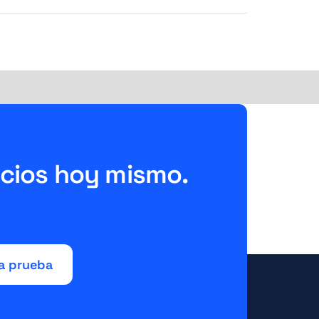
ecios hoy mismo.
!