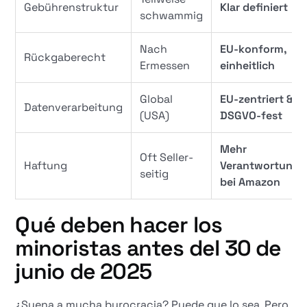
Gebührenstruktur
Klar definiert
schwammig
Nach
EU-konform,
Rückgaberecht
Ermessen
einheitlich
Global
EU-zentriert &
Datenverarbeitung
(USA)
DSGVO-fest
Mehr
Oft Seller-
Haftung
Verantwortung
seitig
bei Amazon
Qué deben hacer los
minoristas antes del 30 de
junio de 2025
¿Suena a mucha burocracia? Puede que lo sea. Pero