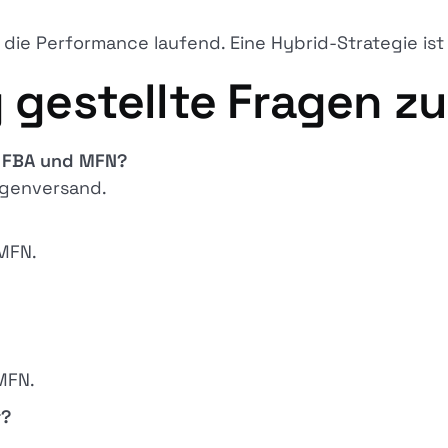
die Performance laufend. Eine Hybrid-Strategie ist 
g gestellte Fragen z
n FBA und MFN?
igenversand.
 MFN.
MFN.
r?
.