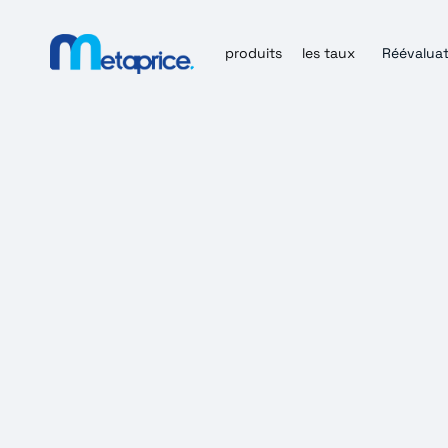
produits
les taux
Réévaluat