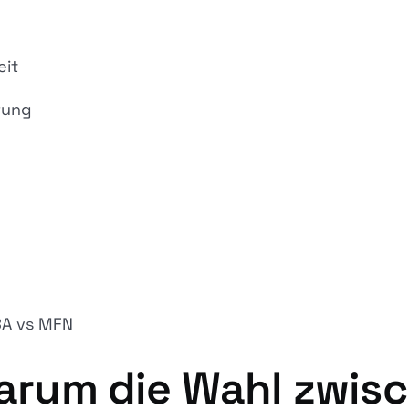
eit
rung
BA vs MFN
 Warum die Wahl zwis