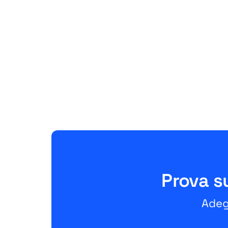
Amazon
Amazon Easy Ship Teil 3: KPIs,
Retouren und
Verkäufervorteile
June 26, 2026
10 Minuten
Prova su
Adeg