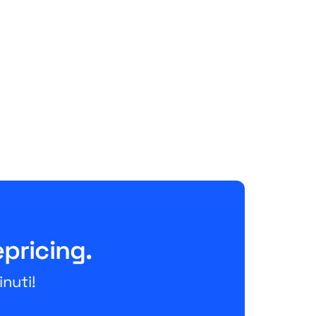
Amazon
Amazon Easy Ship Teil 1: Die
Versandlösung für FBM-
Händler einfach erklärt
June 26, 2026
10 Minuten
epricing.
nuti!