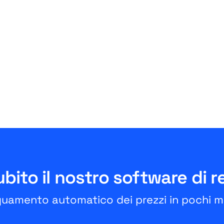
Amazon
Amazon Easy Ship Teil 2:
Gebühren und
Voraussetzungen - Das
müssen Händler wissen
July 3, 2026
10 Minuten
bito il nostro software di r
uamento automatico dei prezzi in pochi mi