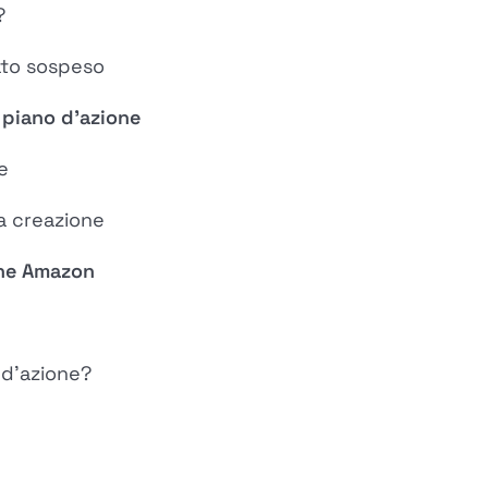
?
ato sospeso
 piano d'azione
e
la creazione
one Amazon
 d'azione?