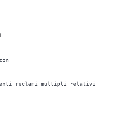
n
zon
enti reclami multipli relativi