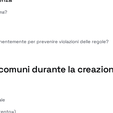
ema?
nentemente per prevenire violazioni delle regole?
iù comuni durante la creazio
ale
ttento»)