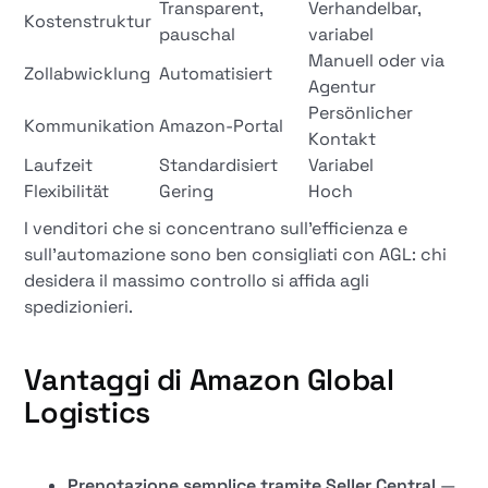
Transparent,
Verhandelbar,
Kostenstruktur
pauschal
variabel
Manuell oder via
Zollabwicklung
Automatisiert
Agentur
Persönlicher
Kommunikation
Amazon-Portal
Kontakt
Laufzeit
Standardisiert
Variabel
Flexibilität
Gering
Hoch
I venditori che si concentrano sull'efficienza e
sull'automazione sono ben consigliati con AGL: chi
desidera il massimo controllo si affida agli
spedizionieri.
Vantaggi di Amazon Global
Logistics
Prenotazione semplice tramite Seller Central
—